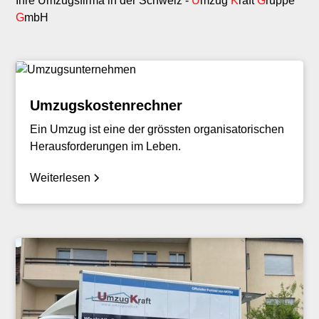
Ihre Umzugsfirma in der Schweiz -
U
mzug
K
raft
G
ruppe
G
mbH
Umzugskostenrechner
Ein Umzug ist eine der grössten organisatorischen
Herausforderungen im Leben.
Weiterlesen