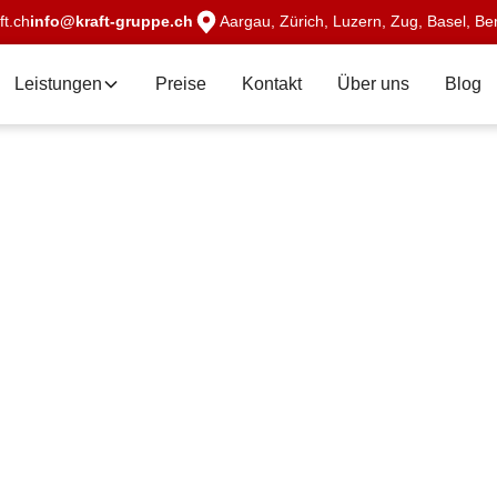
t.ch
info@kraft-gruppe.ch
Aargau, Zürich, Luzern, Zug, Basel, Ber
Leistungen
Preise
Kontakt
Über uns
Blog
geln
it
s. Günstig,