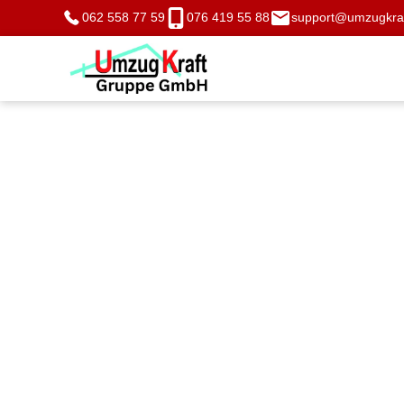
062 558 77 59
076 419 55 88
support@umzugkraf
Umzug Schwyz -
Professionell zü
zum Festpreis m
Umzug Kraft
Umzug Schwyz – Stressfrei zügeln zum Festprei