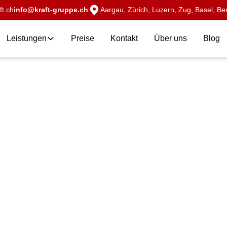
t.ch
info@kraft-gruppe.ch
Aargau, Zürich, Luzern, Zug, Basel, Ber
Leistungen
Preise
Kontakt
Über uns
Blog