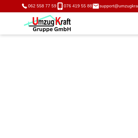
062 558 77 59
076 419 55 88
support@umzugkraf