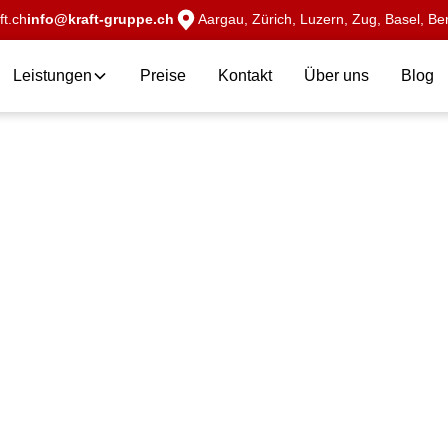
t.ch
info@kraft-gruppe.ch
Aargau, Zürich, Luzern, Zug, Basel, Ber
Leistungen
Preise
Kontakt
Über uns
Blog