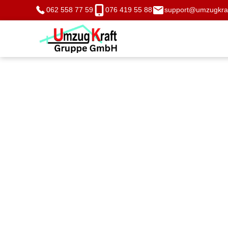
062 558 77 59
076 419 55 88
support@umzugkraf