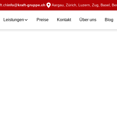
t.ch
info@kraft-gruppe.ch
Aargau, Zürich, Luzern, Zug, Basel, Ber
Leistungen
Preise
Kontakt
Über uns
Blog