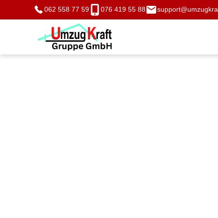
062 558 77 59
076 419 55 88
support@umzugkraf