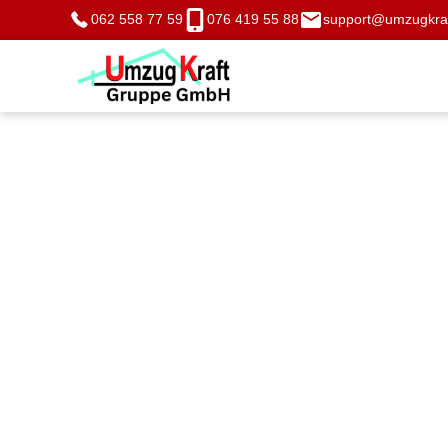
062 558 77 59
076 419 55 88
support@umzugkraf