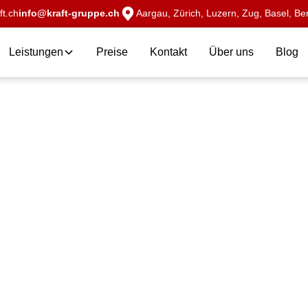
t.ch
info@kraft-gruppe.ch
Aargau, Zürich, Luzern, Zug, Basel, Ber
Leistungen
Preise
Kontakt
Über uns
Blog